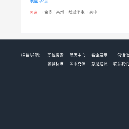
喷画学徒
/
全职
/
高州
/
经验不限
/
高中
面议
栏目导航:
职位搜索
简历中心
名企展示
一句话
套餐标准
金币充值
意见建议
联系我