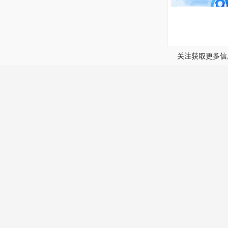
！
关注获取更多信
信息
招聘资讯
发布简历
企业入驻
会员中心
法律申明
们
高州人才网,高州招聘网,高州人才市场,高州人事人才网