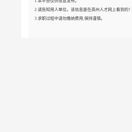
1.本平台仅供信息发布。
2.请告知用人单位，该信息是在高州人才网上看到的
3.求职过程中请勿缴纳费用,保持谨慎。
栏目导航:
职位搜索
简历中心
名企展示
一句话
套餐标准
金币充值
意见建议
联系我