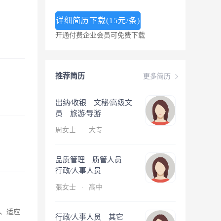
详细简历下载(15元/条)
开通付费企业会员可免费下载
推荐简历
更多简历
出纳∕收银 文秘∕高级文
员 旅游∕导游
周女士
·
大专
品质管理 质管人员
行政∕人事人员
張女士
·
高中
、适应
行政∕人事人员 其它