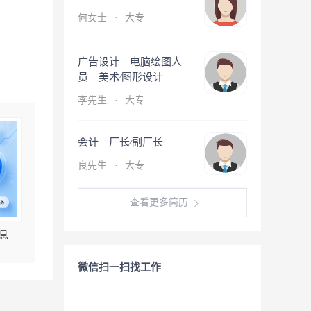
何女士
·
大专
广告设计 电脑绘图人
员 美术∕图形设计
李先生
·
大专
会计 厂长∕副厂长
良先生
·
大专
查看更多简历
息
微信扫一扫找工作