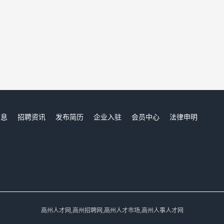
信息
招聘资讯
发布简历
企业入驻
会员中心
法律申明
们
高州人才网,高州招聘网,高州人才市场,高州人事人才网