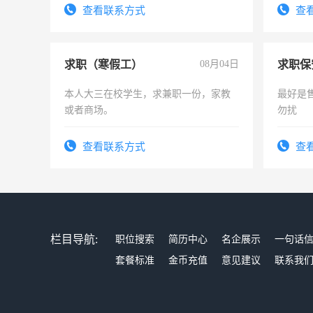
查看联系方式
查
求职（寒假工）
08月04日
求职保
本人大三在校学生，求兼职一份，家教
最好是
或者商场。
勿扰
查看联系方式
查
栏目导航:
职位搜索
简历中心
名企展示
一句话
套餐标准
金币充值
意见建议
联系我