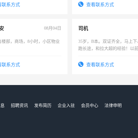
号同微信
看联系方式
查看联系方式
安
08月04日
司机
售楼部，商场，8小时，小区物业
35岁，B本。双证齐全，马上下
跑长途，和拉大超的经验！以
六，渣土车
看联系方式
查看联系方式
信息
招聘资讯
发布简历
企业入驻
会员中心
法律申明
们