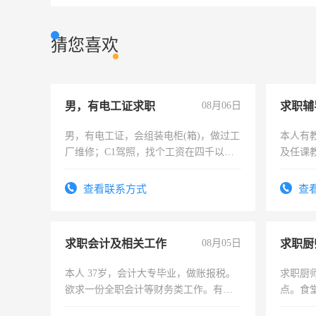
猜您喜欢
男，有电工证求职
08月06日
求职辅
男，有电工证，会组装电柜(箱)，做过工
本人有
厂维修；C1驾照，找个工资在四千以
及任课
上，枣强县以外需要有住宿，保险勿扰
师，求
电话
查看联系方式
查
求职会计及相关工作
08月05日
求职厨
本人 37岁，会计大专毕业，做账报税。
求职厨
欲求一份全职会计等财务类工作。有会
点。食堂
计证
上