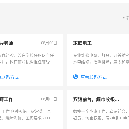
查
导老师
08月06日
求职电工
教育经验，曾在学校任职班主任
专业维修电路，灯具，开关插
教师，也在辅导机构担任辅导教
水电维修，故障排除，兼职和
周一至周五辅导老师的工作
看联系方式
查看联系方式
师工作
08月05日
宾馆前台，超市收银员，淘宝客服
师工作 各种火锅。家常菜。早
想找一个夜班工作，宾馆前台
。烧烤海鲜，工资要求6000以
银员，淘宝客服，晚7点到10点
工，麻烦看到的老板加我微信