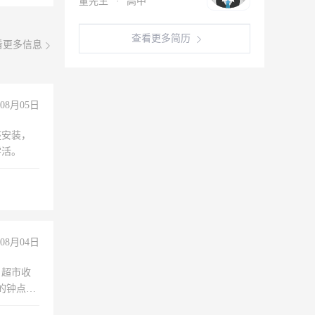
董先生
·
高中
查看更多简历
看更多信息
08月05日
座安装，
零活。
08月04日
，超市收
的钟点
聊，手机