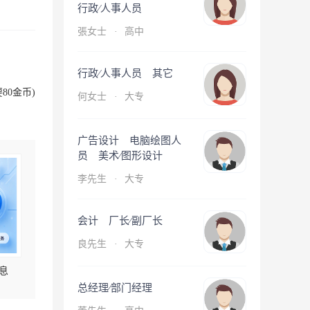
行政∕人事人员
張女士
·
高中
行政∕人事人员 其它
80金币)
何女士
·
大专
广告设计 电脑绘图人
员 美术∕图形设计
李先生
·
大专
会计 厂长∕副厂长
良先生
·
大专
息
总经理∕部门经理