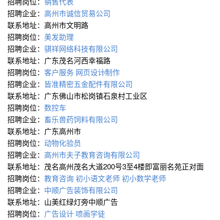
招聘岗位：
销售代表
招聘企业：
高州市诚信贸易公司
联系地址：高州市文明路
招聘岗位：
美发助理
招聘企业：
骐祥网络科技有限公司
联系地址：广东茂名河西幸福路
招聘岗位：
客户服务
网页设计∕制作
招聘企业：
皆准精密五金配件有限公司
联系地址：广东佛山市松岗镇石泉村工业区
招聘岗位：
数控车
招聘企业：
畜乐兽药饲料有限公司
联系地址：广东高州市
招聘岗位：
动物化验员
招聘企业：
高州市夫子教育咨询有限公司
联系地址：茂名高州茂名大道200号3至4楼即富丽名苑正对面
招聘岗位：
教育咨询
初小语文老师
初小数学老师
招聘企业：
中顺广告装饰有限公司
联系地址：山美红绿灯旁中顺广告
招聘岗位：
广告设计
喷画学徒